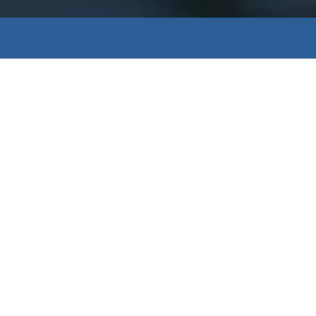
Pourquoi raccorder votre
maison de vacances à la
fibre ?
Profitez d’une connexion rapide et
fluide même en multi-écrans !